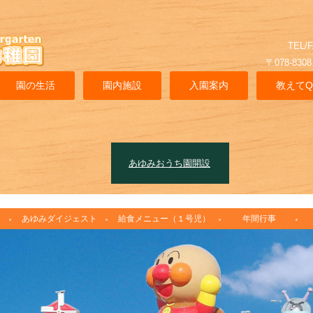
TEL/F
〒078-8308 北海道
園の生活
園内施設
入園案内
教えてQ
あゆみおうち園開設
達
あゆみダイジェスト
給食メニュー（１号児）
年間行事