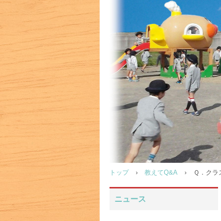
トップ
›
教えてQ&A
›
Ｑ．クラ
ニュース