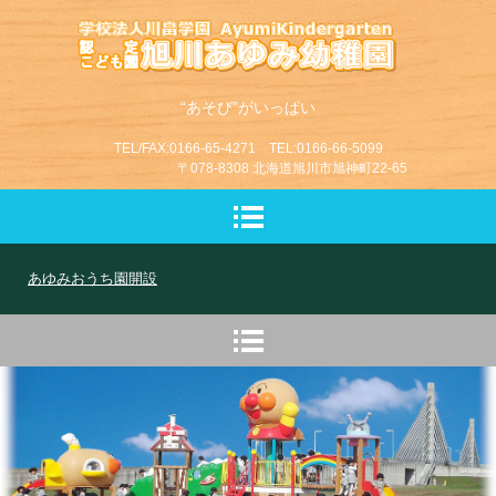
“あそび”がいっぱい
TEL/FAX:0166-65-4271 TEL:0166-66-5099
〒078-8308 北海道旭川市旭神町22-65
あゆみおうち園開設